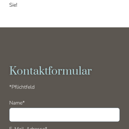
Sie!
Kontaktformular
*Pflichtfeld
Pflichtfeld
Name
*
Pflichtfeld